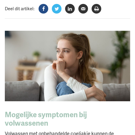
Deel dit artikel:
Facebook
Twitter
LinkedIn
Verzenden
Printen
Mogelijke symptomen bij
volwassenen
Volwassen met onbehandelde coeliakie kunnen de