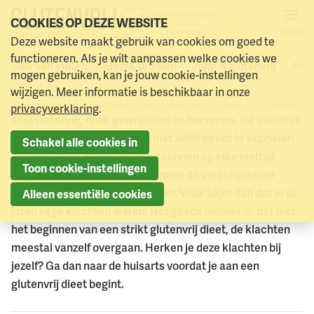
COOKIES OP DEZE WEBSITE
MENU
Symptomen en klachten bij
Deze website maakt gebruik van cookies om goed te
Naar menu
Naar hoofdinhoud
functioneren. Als je wilt aanpassen welke cookies we
coeliakie
Ziek van gluten
Eten & drinken
Jong & glutenvrij
Acti
mogen gebruiken, kan je jouw cookie-instellingen
wijzigen. Meer informatie is beschikbaar in onze
Coeliakie kan zich overal in het lichaam uiten, zoals in de
Ziek van gluten
Coeliakie
Symptomen en klachten
Algemene sym
privacyverklaring
.
spijsvertering, huid, gewrichten en hersenen. De klachten
verschillen per persoon, zijn niet altijd direct te koppelen
Schakel alle cookies in
aan het maag-darmkanaal en kunnen op elke leeftijd
Toon cookie-instellingen
beginnen. Bij volwassenen kunnen de verschijnselen
schijnbaar uit het niets optreden. Vaak blijkt dan dat er al
Alleen essentiële cookies
jaren vage klachten waren. Het goede nieuws is, dat met
het beginnen van een strikt glutenvrij dieet, de klachten
meestal vanzelf overgaan. Herken je deze klachten bij
jezelf? Ga dan naar de huisarts voordat je aan een
glutenvrij dieet begint.